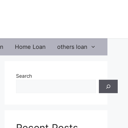
an
Home Loan
others loan
Search
Recent Posts