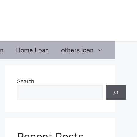
an
Home Loan
others loan
Search
Recent Posts