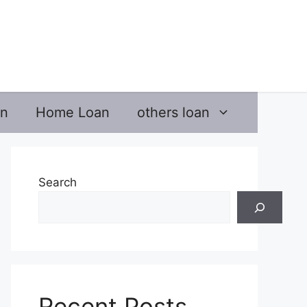
an
Home Loan
others loan
Search
Recent Posts