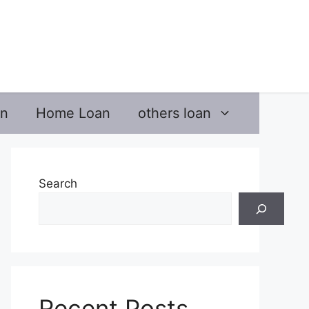
an
Home Loan
others loan
Search
Recent Posts