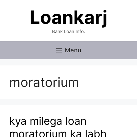
Skip
Loankarj
to
content
Bank Loan Info.
Menu
moratorium
kya milega loan
moratorium ka labh