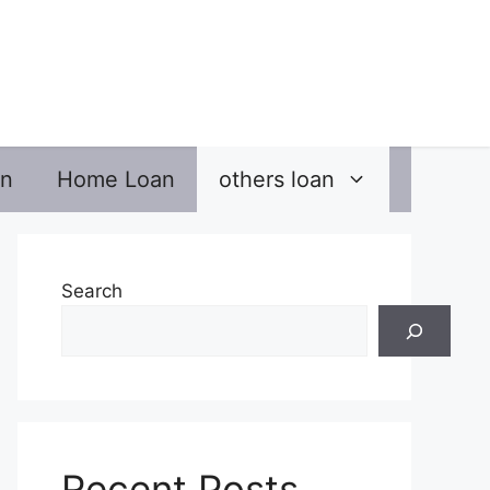
an
Home Loan
others loan
Search
Recent Posts