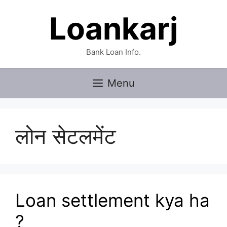
Skip
Loankarj
to
content
Bank Loan Info.
Menu
लोन सेटलमेंट
Loan settlement kya ha
?