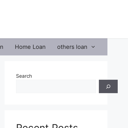
an
Home Loan
others loan
Search
Recent Posts