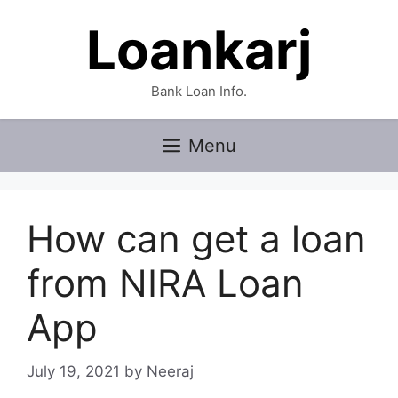
Skip
Loankarj
to
content
Bank Loan Info.
Menu
How can get a loan
from NIRA Loan
App
July 19, 2021
by
Neeraj