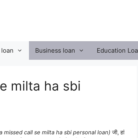
 loan
Business loan
Education Lo
e milta ha sbi
a missed call se milta ha sbi personal loan)
जी, हां