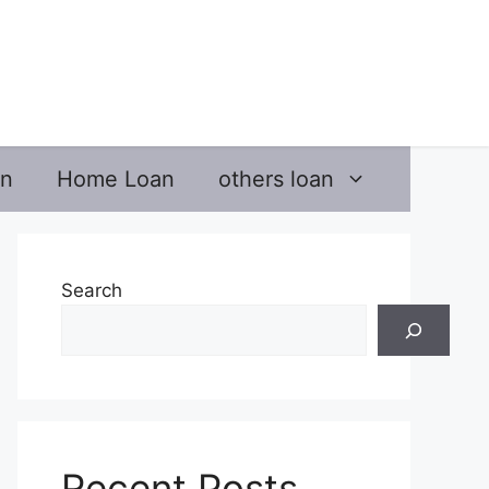
an
Home Loan
others loan
Search
Recent Posts