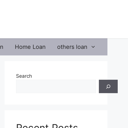
an
Home Loan
others loan
Search
Recent Posts