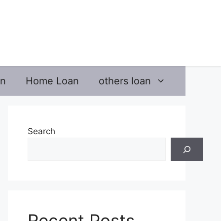
an
Home Loan
others loan
Search
Recent Posts