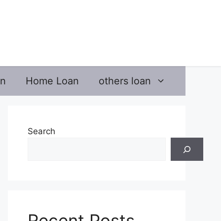
an
Home Loan
others loan
Search
Recent Posts