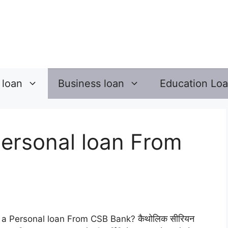
 loan
Business loan
Education Lo
ersonal loan From
कैथोलिक सीरियन
n Get a Personal loan From CSB Bank?