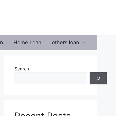
an
Home Loan
others loan
Search
Recent Posts