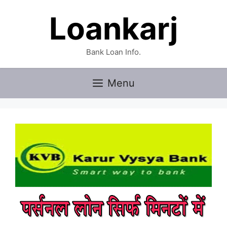
Skip
Loankarj
to
content
Bank Loan Info.
Menu