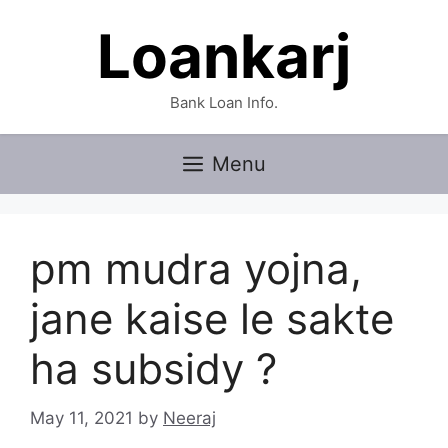
Skip
Loankarj
to
content
Bank Loan Info.
Menu
pm mudra yojna,
jane kaise le sakte
ha subsidy ?
May 11, 2021
by
Neeraj