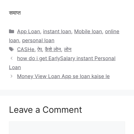
समाप्त
Categories
App Loan
,
instant loan
,
Mobile loan
,
online
loan
,
personal loan
Tags
CASHe
,
ऐप
,
कैशे लोन
,
लोन
how do i get EarlySalary instant Personal
Loan
Money View Loan App se loan kaise le
Leave a Comment
Comment