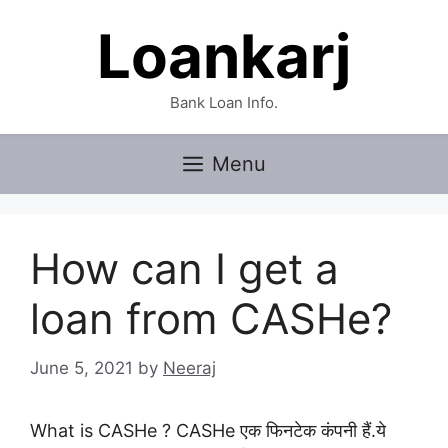
Skip
Loankarj
to
content
Bank Loan Info.
Menu
How can I get a
loan from CASHe?
June 5, 2021
by
Neeraj
What is CASHe ?
CASHe एक फिनटेक कंपनी हैं.ये