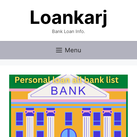
Skip
Loankarj
to
content
Bank Loan Info.
Menu